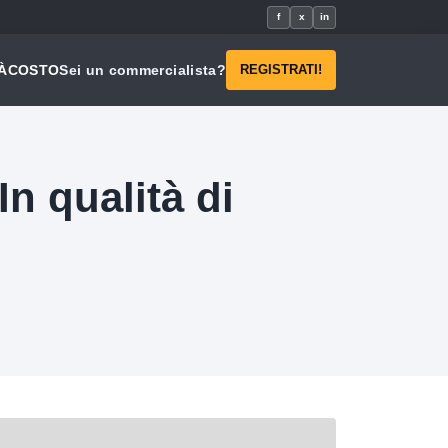
f
x
in
À
COSTO
Sei un commercialista?
REGISTRATI!
n qualità di