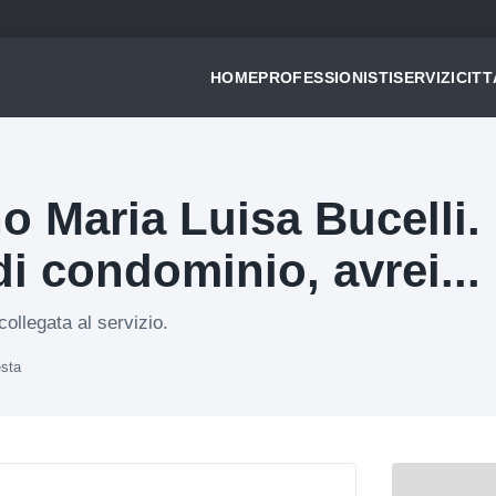
HOME
PROFESSIONISTI
SERVIZI
CITT
 Maria Luisa Bucelli. I
i condominio, avrei...
ollegata al servizio.
esta