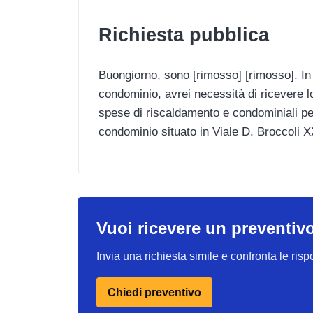
Richiesta pubblica
Buongiorno, sono [rimosso] [rimosso]. In 
condominio, avrei necessità di ricevere lo
spese di riscaldamento e condominiali per 
condominio situato in Viale D. Broccoli 
Vuoi ricevere un preventiv
Invia una richiesta simile e confronta le risp
Chiedi preventivo