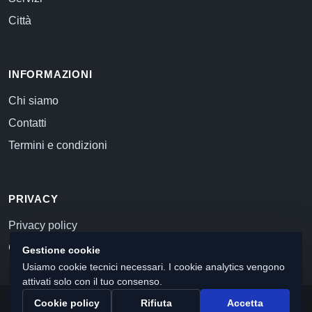
Città
INFORMAZIONI
Chi siamo
Contatti
Termini e condizioni
PRIVACY
Privacy policy
Cookie policy
Gestione cookie
Usiamo cookie tecnici necessari. I cookie analytics vengono
attivati solo con il tuo consenso.
Cookie policy
Rifiuta
Accetta
© 2026 Commercialista.com
C.F. e P.IVA 12059071006