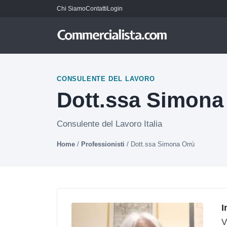
Chi Siamo
Contatti
Login
CONSULENTE DEL LAVORO
Dott.ssa Simona
Consulente del Lavoro Italia
Home
/
Professionisti
/
Dott.ssa Simona Orrù
I
V