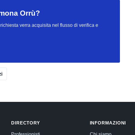
Simona Orrù?
ichiesta verra acquisita nel flusso di verifica e
zi
DIRECTORY
INFORMAZIONI
Professionisti
Chi siamo