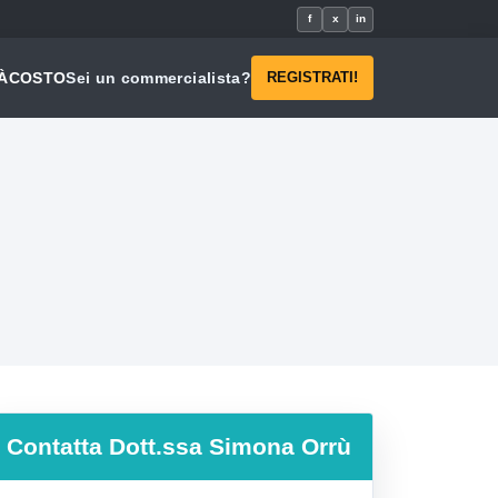
f
x
in
À
COSTO
Sei un commercialista?
REGISTRATI!
Contatta
Dott.ssa Simona Orrù