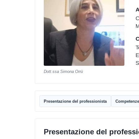
A
C
M
C
T
E
S
Dott.ssa Simona Orrù
Presentazione del professionista
Competenz
Presentazione del professi