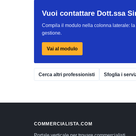
Vuoi contattare Dott.ssa 
Compila il modulo nella colonna laterale: la r
gestione.
Vai al modulo
Cerca altri professionisti
Sfoglia i servi
COMMERCIALISTA.COM
Portale verticale per trovare commercialisti,