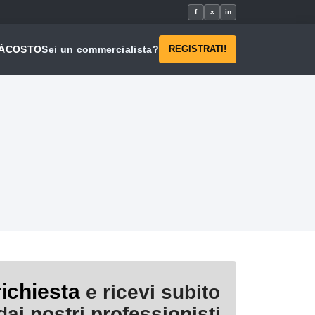
f
x
in
À
COSTO
Sei un commercialista?
REGISTRATI!
richiesta
e ricevi subito
ai nostri professionisti