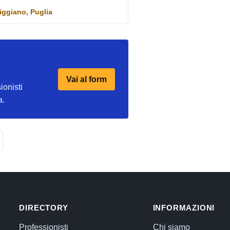
riggiano, Puglia
Vai al form
ionisti
a.
DIRECTORY
INFORMAZIONI
Professionisti
Chi siamo