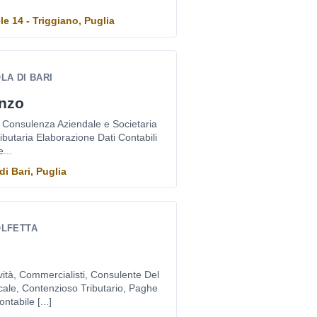
e 14 - Triggiano, Puglia
LA DI BARI
onzo
, Consulenza Aziendale e Societaria
butaria Elaborazione Dati Contabili
...
di Bari, Puglia
OLFETTA
ività, Commercialisti, Consulente Del
ale, Contenzioso Tributario, Paghe
ntabile [...]