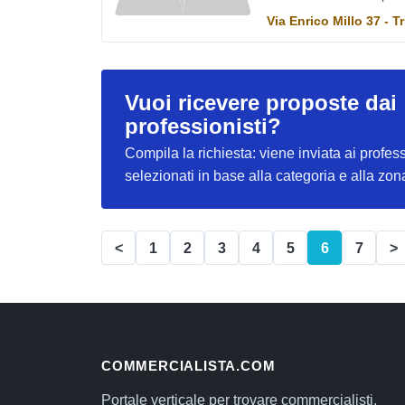
Via Enrico Millo 37 - T
Vuoi ricevere proposte dai
professionisti?
Compila la richiesta: viene inviata ai profess
selezionati in base alla categoria e alla zon
<
1
2
3
4
5
6
7
>
COMMERCIALISTA.COM
Portale verticale per trovare commercialisti,