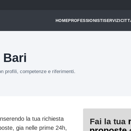
HOME
PROFESSIONISTI
SERVIZI
CITT
 Bari
on profili, competenze e riferimenti.
Inserendo la tua richiesta
Fai la tua
poste, gia nelle prime 24h,
proposte
d