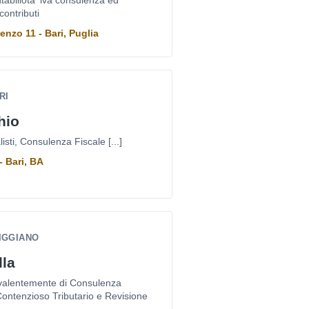
abiliota' iva consulenza ed
contributi
enzo 11 - Bari, Puglia
RI
hio
sti, Consulenza Fiscale [...]
- Bari, BA
RIGGIANO
lla
evalentemente di Consulenza
Contenzioso Tributario e Revisione