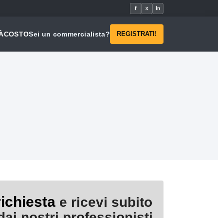
f
x
in
À
COSTO
Sei un commercialista?
REGISTRATI!
richiesta
e ricevi subito
ai nostri professionisti