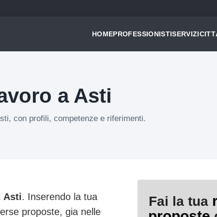
HOME
PROFESSIONISTI
SERVIZI
CITT
avoro a Asti
sti, con profili, competenze e riferimenti.
 Asti
. Inserendo la tua
Fai la tua
verse proposte, gia nelle
proposte
d