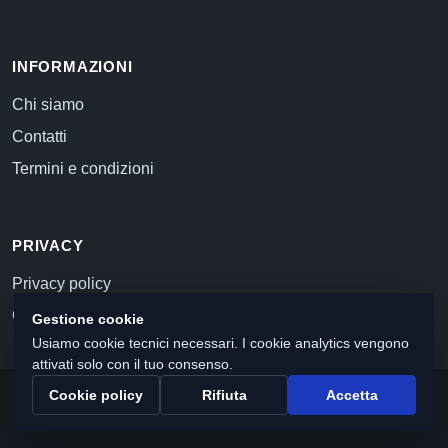
INFORMAZIONI
Chi siamo
Contatti
Termini e condizioni
PRIVACY
Privacy policy
Cookie policy
Gestione cookie
Usiamo cookie tecnici necessari. I cookie analytics vengono
attivati solo con il tuo consenso.
Cookie policy
Rifiuta
Accetta
© 2026 Commercialista.com
C.F. e P.IVA 12059071006
Capitale sociale i.v. 10.000 euro