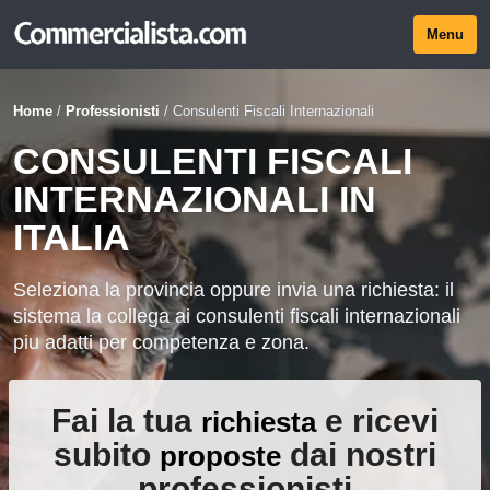
Menu
Home
/
Professionisti
/
Consulenti Fiscali Internazionali
CONSULENTI FISCALI
INTERNAZIONALI IN
ITALIA
Seleziona la provincia oppure invia una richiesta: il
sistema la collega ai consulenti fiscali internazionali
piu adatti per competenza e zona.
Fai la tua
e ricevi
richiesta
subito
dai nostri
proposte
professionisti