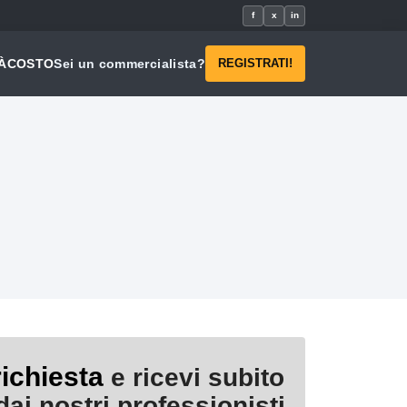
f
x
in
À
COSTO
Sei un commercialista?
REGISTRATI!
richiesta
e ricevi subito
ai nostri professionisti