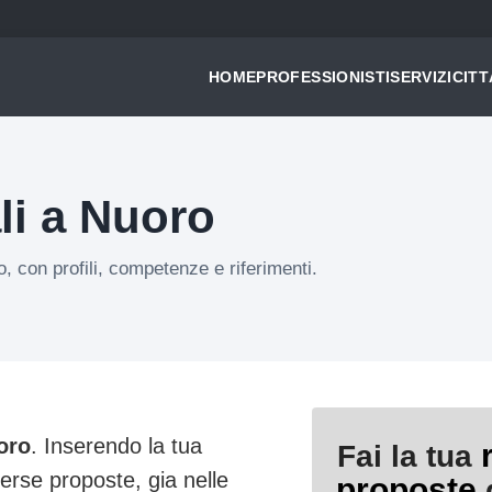
HOME
PROFESSIONISTI
SERVIZI
CITT
li a Nuoro
o, con profili, competenze e riferimenti.
oro
. Inserendo la tua
Fai la tua
verse proposte, gia nelle
proposte
d