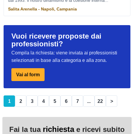
dal 1993. Il nostro dinamismo e la coesione interna...
Salita Arenella - Napoli, Campania
Vuoi ricevere proposte dai
professionisti?
Compila la richiesta: viene inviata ai professionisti
selezionati in base alla categoria e alla zona.
Vai al form
1
2
3
4
5
6
7
...
22
>
richiesta
Fai la tua
e ricevi subito