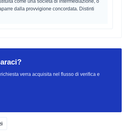
stituita come una società di intermediazione, o
aparre dalla provvigione concordata. Distinti
araci?
ichiesta verra acquisita nel flusso di verifica e
zi