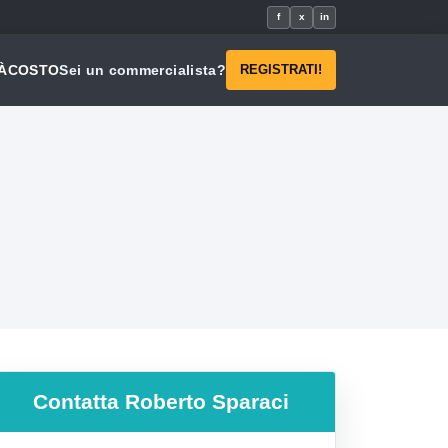
f
x
in
À
COSTO
Sei un commercialista?
REGISTRATI!
Contatta
Roberto Sparaci