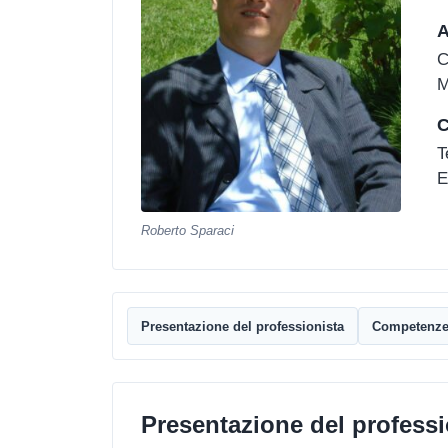
A
C
M
C
T
E
Roberto Sparaci
Presentazione del professionista
Competenz
Presentazione del professi