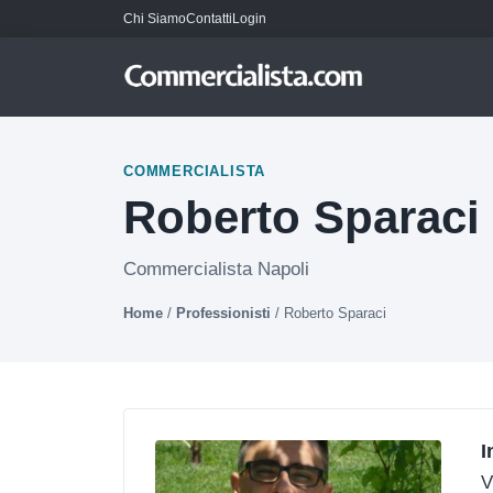
Chi Siamo
Contatti
Login
COMMERCIALISTA
Roberto Sparaci
Commercialista Napoli
Home
/
Professionisti
/
Roberto Sparaci
I
V