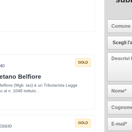
GOLD
ANO
etano Belfiore
elfiore (Mgb .tax) è un Tributarista Legge
o al n. 1048 Istituto...
GOLD
REGGIO