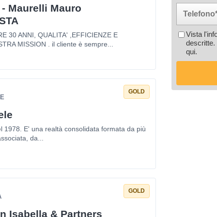
 - Maurelli Mauro
STA
Vista l'in
 30 ANNI, QUALITA' ,EFFICIENZE E
descritte.
TRA MISSION . il cliente è sempre...
qui
.
GOLD
CE
ele
el 1978. E' una realtà consolidata formata da più
associata, da...
GOLD
A
n Isabella & Partners