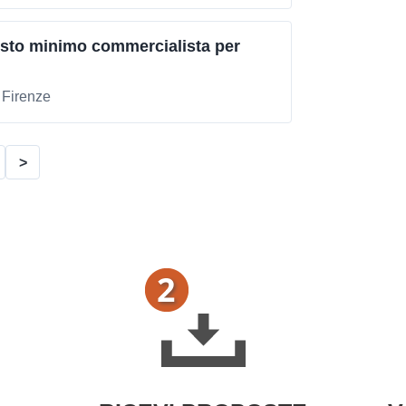
osto minimo commercialista per
 Firenze
>