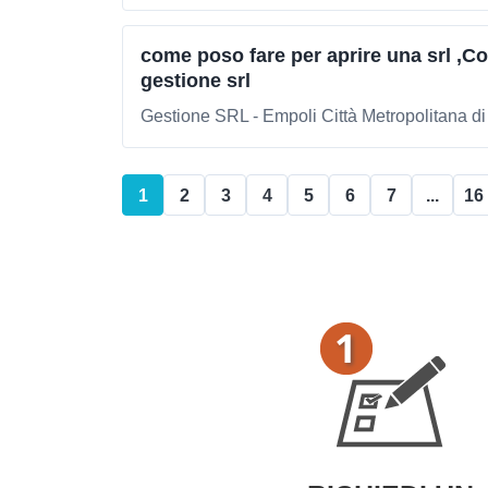
come poso fare per aprire una srl ,C
gestione srl
Gestione SRL - Empoli Città Metropolitana di
1
2
3
4
5
6
7
...
16