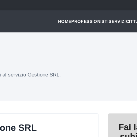
HOME
PROFESSIONISTI
SERVIZI
CITT
ti al servizio Gestione SRL.
Fai 
ione SRL
sub