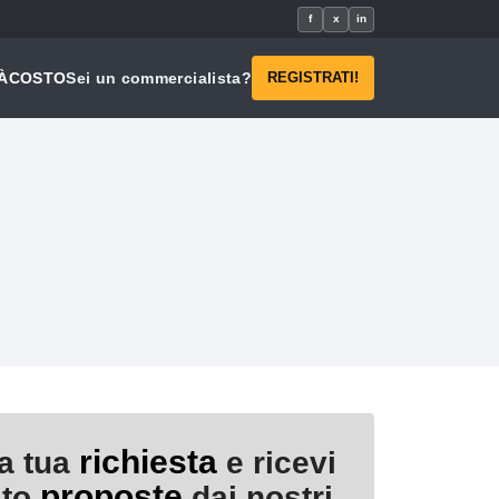
f
x
in
À
COSTO
Sei un commercialista?
REGISTRATI!
richiesta
la tua
e ricevi
proposte
ito
dai nostri