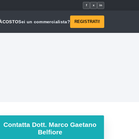
f
x
in
À
COSTO
Sei un commercialista?
REGISTRATI!
Contatta
Dott. Marco Gaetano
Belfiore