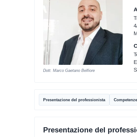
A
T
4
M
C
T
E
S
Dott. Marco Gaetano Belfiore
Presentazione del professionista
Competenz
Presentazione del professi