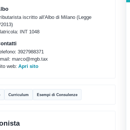
lbo
ributarista iscritto all'Albo di Milano (Legge
/2013)
atricola: INT 1048
ontatti
elefono: 3927988371
mail: marco@mgb.tax
ito web:
Apri sito
e
Curriculum
Esempi di Consulenze
onista