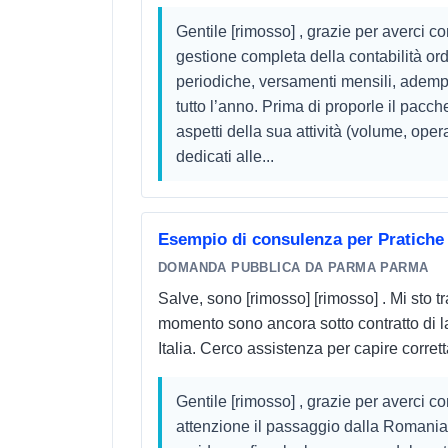
stipulata dall\\\\\\\'I.N.T. con Assicurazion
Gentile [rimosso] , grazie per averci co
attività).
gestione completa della contabilità ord
periodiche, versamenti mensili, adempi
tutto l’anno. Prima di proporle il pacch
aspetti della sua attività (volume, opera
dedicati alle...
Esempio di consulenza per Pratiche 
DOMANDA PUBBLICA DA PARMA PARMA
Salve, sono [rimosso] [rimosso] . Mi sto
momento sono ancora sotto contratto di la
Italia. Cerco assistenza per capire corret
Gentile [rimosso] , grazie per averci c
attenzione il passaggio dalla Romania al