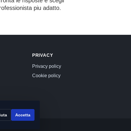
ronta le risposte e scegli
professionista piu adatto.
PRIVACY
Privacy policy
Cookie policy
iuta
Accetta
000 euro