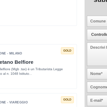
GOLD
ONE - MILANO
etano Belfiore
elfiore (Mgb .tax) è un Tributarista Legge
o al n. 1048 Istituto...
GOLD
ONE - VIAREGGIO