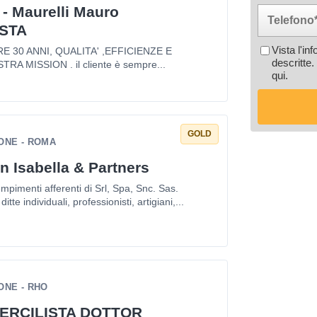
 - Maurelli Mauro
STA
Vista l'in
 30 ANNI, QUALITA' ,EFFICIENZE E
descritte.
TRA MISSION . il cliente è sempre...
qui
.
GOLD
ONE - ROMA
n Isabella & Partners
mpimenti afferenti di Srl, Spa, Snc. Sas.
itte individuali, professionisti, artigiani,...
ONE - RHO
ERCILISTA DOTTOR