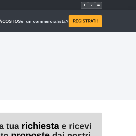
f
x
in
À
COSTO
Sei un commercialista?
REGISTRATI!
richiesta
la tua
e ricevi
proposte
ito
dai nostri