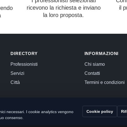
I professionisti selezionati
Conf
ricevono la richiesta e inviano
il 
vendo
la loro proposta.
a
DIRECTORY
INFORMAZIONI
Professionisti
Chi siamo
Servizi
Contatti
Città
Termini e condizioni
Cookie policy
Rif
ici necessari. I cookie analytics vengono
l tuo consenso.
 Commercialista.com
C.F. e P.IVA 12059071006
Capitale sociale i.v. 10.