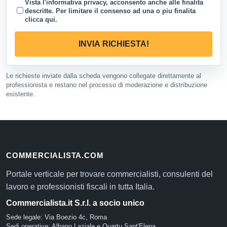
Vista l'informativa privacy, acconsento anche alle finalita
descritte. Per limitare il consenso ad una o piu finalita
clicca qui
.
INVIA RICHIESTA!
Le richieste inviate dalla scheda vengono collegate direttamente al
professionista e restano nel processo di moderazione e distribuzione
esistente.
COMMERCIALISTA.COM
Portale verticale per trovare commercialisti, consulenti del
lavoro e professionisti fiscali in tutta Italia.
Commercialista.it S.r.l. a socio unico
Sede legale: Via Boezio 4c, Roma
Sedi operative: Albano Laziale e Quartu Sant'Elena