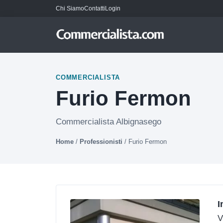
Chi Siamo
Contatti
Login
COMMERCIALISTA
Furio Fermon
Commercialista Albignasego
Home
/
Professionisti
/
Furio Fermon
I
V