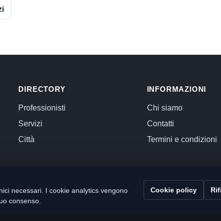
zi
DIRECTORY
INFORMAZIONI
Professionisti
Chi siamo
Servizi
Contatti
Città
Termini e condizioni
Cookie policy
Rif
ici necessari. I cookie analytics vengono
l tuo consenso.
 Commercialista.com
C.F. e P.IVA 12059071006
Capitale sociale i.v. 10.