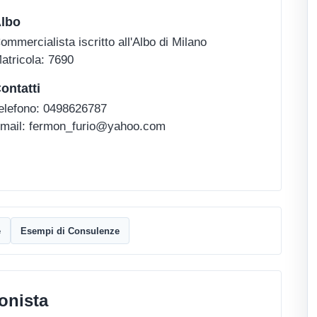
lbo
ommercialista iscritto all'Albo di Milano
atricola: 7690
ontatti
elefono: 0498626787
mail: fermon_furio@yahoo.com
e
Esempi di Consulenze
onista