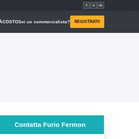
f
x
in
À
COSTO
Sei un commercialista?
REGISTRATI!
Contatta
Furio Fermon