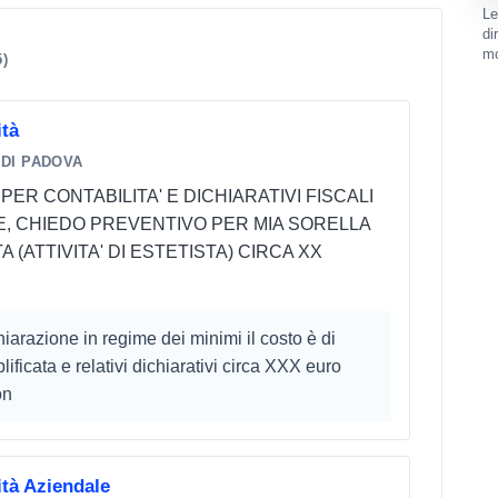
Le
di
mo
5)
ità
 DI PADOVA
R CONTABILITA' E DICHIARATIVI FISCALI
RE, CHIEDO PREVENTIVO PER MIA SORELLA
A (ATTIVITA' DI ESTETISTA) CIRCA XX
iarazione in regime dei minimi il costo è di
ificata e relativi dichiarativi circa XXX euro
on
tà Aziendale