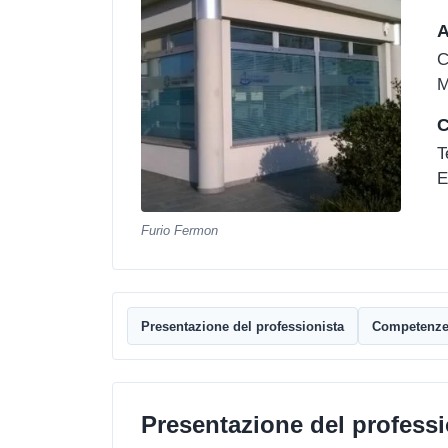
A
C
M
C
T
E
Furio Fermon
Presentazione del professionista
Competenz
Presentazione del professi