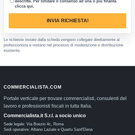
descritte. Per limitare il consenso ad una o piu finalita
clicca qui
.
INVIA RICHIESTA!
Le richieste inviate dalla scheda vengono collegate direttamente al
professionista e restano nel processo di moderazione e distribuzione
esistente.
COMMERCIALISTA.COM
Portale verticale per trovare commercialisti, consulenti del
lavoro e professionisti fiscali in tutta Italia.
Commercialista.it S.r.l. a socio unico
Sede legale: Via Boezio 4c, Roma
Sedi operative: Albano Laziale e Quartu Sant'Elena