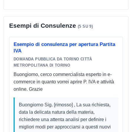
costante presenza in studio del titolare consente la
verifica puntuale degli adempimenti fiscali ed
amministrativi con un qualificato controllo
Esempi di Consulenze
(5 SU 9)
preventivo anche nel caso di complesse operazioni
societarie quali fusioni, incorporazioni, liquidazioni,
Esempio di consulenza per apertura Partita
scissioni, trasformazioni, perizie asseverate, ecc.
IVA
Quale ragioniere commercialista, regolarmente
DOMANDA PUBBLICA DA TORINO CITTÀ
iscritto presso l'Ordine dei Dottori Commercialisti di
METROPOLITANA DI TORINO
Asti al n. 239/A, il rag. Maurizio Campo è inoltre in
Buongiorno, cerco commercialista esperto in e-
grado di assistere il contribuente nella funzione di
commerce in quanto vorrei aprire P. IVA e attività
Mediatore Civile con regolare iscrizione presso
online. Grazie
l'Albo dei Mediatori. I clienti serviti sono: aziende
commerciali, aziende artigiane, professionisti,
Buongiorno Sig. [rimosso] , La sua richiesta,
minimi
data la delicata natura della materia,
richiedere una attenta analisi per definire i
migliori modi per approcciarsi a questi nuovi