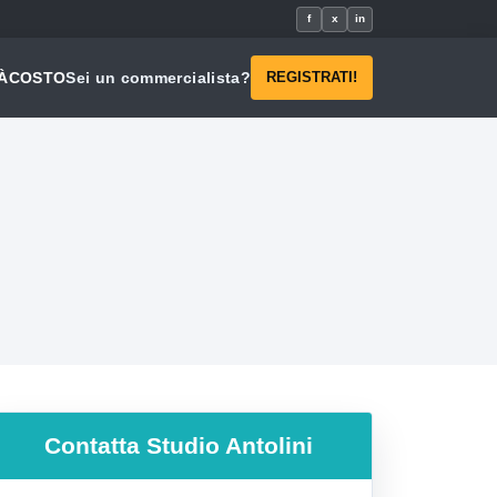
f
x
in
À
COSTO
Sei un commercialista?
REGISTRATI!
Contatta
Studio Antolini