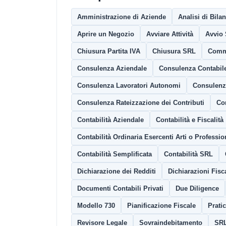
Amministrazione di Aziende
Analisi di Bila
Aprire un Negozio
Avviare Attività
Avvio 
Chiusura Partita IVA
Chiusura SRL
Comme
Consulenza Aziendale
Consulenza Contabil
Consulenza Lavoratori Autonomi
Consulenz
Consulenza Rateizzazione dei Contributi
Co
Contabilità Aziendale
Contabilità e Fiscalità
Contabilità Ordinaria Esercenti Arti o Professio
Contabilità Semplificata
Contabilità SRL
Dichiarazione dei Redditi
Dichiarazioni Fisca
Documenti Contabili Privati
Due Diligence
Modello 730
Pianificazione Fiscale
Prati
Revisore Legale
Sovraindebitamento
SRL