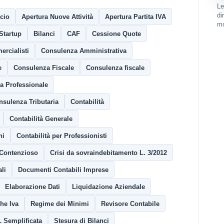
Le
di
ncio
Apertura Nuove Attività
Apertura Partita IVA
mo
Startup
Bilanci
CAF
Cessione Quote
rcialisti
Consulenza Amministrativa
e
Consulenza Fiscale
Consulenza fiscale
a Professionale
nsulenza Tributaria
Contabilità
Contabilità Generale
ni
Contabilità per Professionisti
Contenzioso
Crisi da sovraindebitamento L. 3/2012
li
Documenti Contabili Imprese
Elaborazione Dati
Liquidazione Aziendale
che Iva
Regime dei Minimi
Revisore Contabile
 Semplificata
Stesura di Bilanci