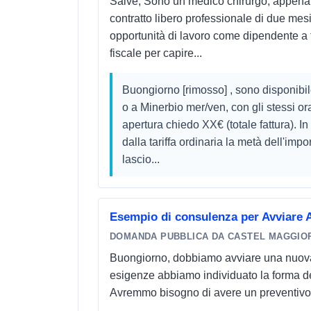
Salve, Sono un medico chirurgo, appena s
contratto libero professionale di due mes
opportunità di lavoro come dipendente a
fiscale per capire...
Buongiorno [rimosso] , sono disponibile
o a Minerbio mer/ven, con gli stessi or
apertura chiedo XX€ (totale fattura). In
dalla tariffa ordinaria la metà dell'im
lascio...
Esempio di consulenza per Avviare A
DOMANDA PUBBLICA DA CASTEL MAGGIO
Buongiorno, dobbiamo avviare una nuova 
esigenze abbiamo individuato la forma del
Avremmo bisogno di avere un preventivo si