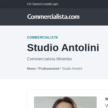
Chi Siamo
Contatti
Login
COMMERCIALISTA
Studio Antolini
Commercialista Minerbio
Home
/
Professionisti
/
Studio Antolini
I
V