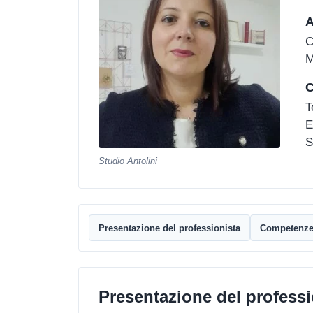
A
C
M
C
T
E
S
Studio Antolini
Presentazione del professionista
Competenz
Presentazione del professi